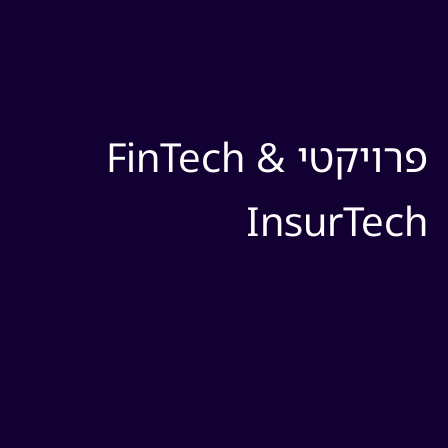
פרויקטי FinTech &
InsurTec