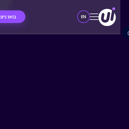
בואו ניצור
EN