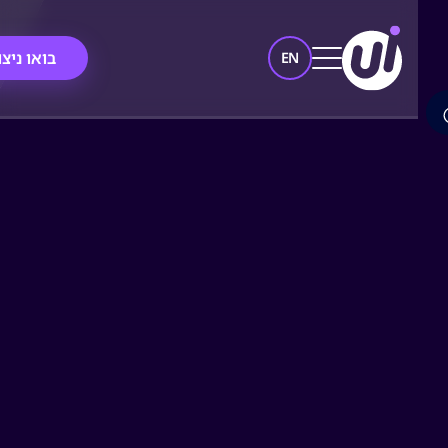
בואו ניצור
EN