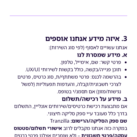
3. איזה מידע אנחנו אוספים
אנחנו עשויים לאסוף (לפי סוג השירות):
א. מידע שמסרת לנו
פרטי קשר: שם, אימייל, טלפון.
תוכן פנייה/בקשה, כולל בקשות לשירותי UX/UI.
בהרשמה לכנס: פרטי משתתף/ת, סוג כרטיס, פרטים
לצרכי חשבונית/קבלה, והעדפות תפעוליות (למשל
נגישות/מזון) אם תסמנ/י בטופס.
ב. מידע על רכישה/תשלום
אם מתבצעת רכישת כרטיסים/שירותים אונליין, התשלום
בדרך כלל מעובד ע״י ספק סליקה חיצוני.
שם ספק הסליקה/הרישום:
Tranzilla
במקרה כזה אנחנו מקבלים לרוב
אישורי תשלום/סטטוס
עסקה/פרטי חשבונית
– ולא שומרים אצלנו פרטי כרטיס