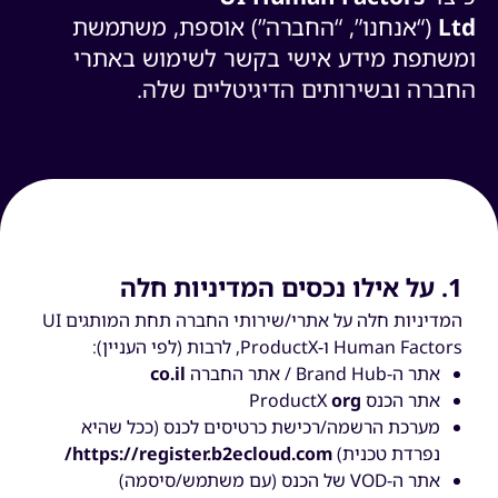
Ltd
(“
אנחנו”, “החברה”) אוספת, משתמשת
ומשתפת מידע אישי בקשר לשימוש באתרי
החברה ובשירותים הדיגיטליים שלה.
1. על אילו נכסים המדיניות חלה
המדיניות חלה על אתרי/שירותי החברה תחת המותגים UI
Human Factors ו-ProductX, לרבות (לפי העניין):
אתר ה-Brand Hub / אתר החברה
co.il
אתר הכנס ProductX
org
מערכת הרשמה/רכישת כרטיסים לכנס (ככל שהיא
נפרדת טכנית)
https://register.b2ecloud.com/
אתר ה-VOD של הכנס (עם משתמש/סיסמה)