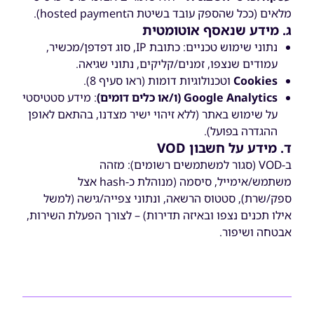
מלאים (ככל שהספק עובד בשיטת הhosted payment).
ג. מידע שנאסף אוטומטית
נתוני שימוש טכניים: כתובת IP, סוג דפדפן/מכשיר,
עמודים שנצפו, זמנים/קליקים, נתוני שגיאה.
Cookies
וטכנולוגיות דומות (ראו סעיף 8).
Google Analytics
(ו/או כלים דומים)
: מידע סטטיסטי
על שימוש באתר (ללא זיהוי ישיר מצדנו, בהתאם לאופן
ההגדרה בפועל).
ד. מידע על חשבון
VOD
ב-VOD (סגור למשתמשים רשומים): מזהה
משתמש/אימייל, סיסמה (מנוהלת כ-hash אצל
ספק/שרת), סטטוס הרשאה, ונתוני צפייה/גישה (למשל
אילו תכנים נצפו ובאיזה תדירות) – לצורך הפעלת השירות,
אבטחה ושיפור.