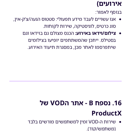
אירועים)
בנוסף לאמור:
אנו עשויים לעבד מידע תפעולי: סטטוס הגעה/צ’ק-אין,
סוג כרטיס, לוגיסטיקה, שירות לקוחות.
צילום/וידאו באירוע:
הכנס מצולם גם בוידאו וגם
בסטילס. ייתכן שהמשתתפים יופיעו בצילומים
שיתפרסמו לאחר מכן, במסגרת תיעוד האירוע.
16. נספח B - אתר הVOD של
ProductX
שירות ה-VOD זמין למשתמשים מורשים בלבד
(משתמש/קוד).