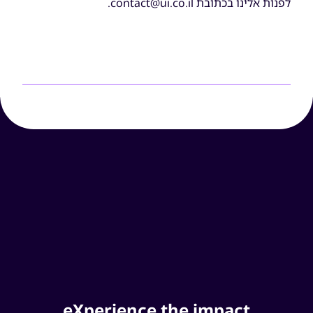
לפנות אלינו בכתובת contact@ui.co.il.
e
X
p
e
r
i
e
n
c
e
t
h
e
i
m
p
a
c
t