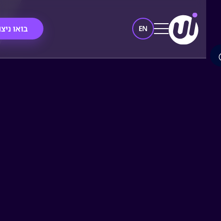
בואו ניצור
EN