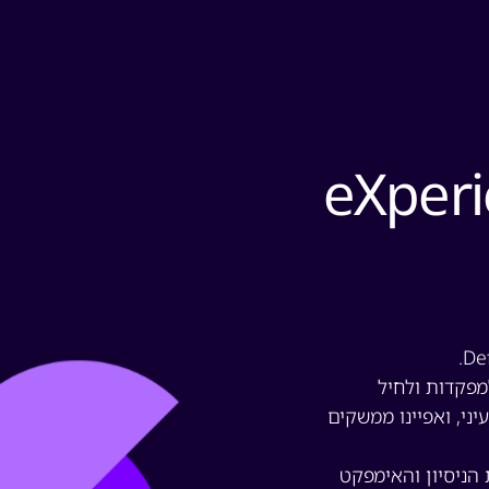
eXperi
תפיסות תפעול ומערכות שו"ב מבוססות AI למפקדות ולחיל
ני, ואפיינו ממשקים
 הניסיון והאימפקט