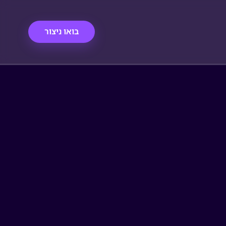
בואו ניצור